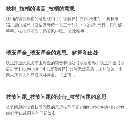
枝梢_枝梢的读音_枝梢的意思
枝梢的读音枝梢的意思枝梢【引证解释】亦作“枝稍”。1.树枝末
端。唐白居易《游悟真寺诗一百三十韵》：“松桂乱无行，四时郁
芊芊。枝梢嫋清吹，韵若风中弦。”2.比喻事...
璞玉浑金_璞玉浑金的意思、解释和出处
璞玉浑金的意思璞玉浑金的读音和出处【成语名称】璞玉浑金【成
语拼音】[púyùhúnjīn]【成语解释】比喻天然美质，未加修饰。多
用来形容人的品质淳朴善良。【成语...
枝节问题_枝节问题的读音_枝节问题的意思
枝节问题的读音枝节问题的意思枝节问题zhīji&éw&ènt&í(1)[sideis
sue]∶旁出或附带的问题(2)[...