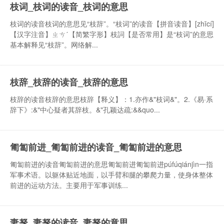
枝词_枝词的读音_枝词的意思
枝词的读音枝词的意思见“枝辞”。“枝词”的读音【拼音读音】[zhīcí]
【汉字注音】ㄓㄘˊ【简繁字形】枝詞【是否常用】是“枝词”的意思
基本解释见“枝辞”。网络解...
枝辞_枝辞的读音_枝辞的意思
枝辞的读音枝辞的意思枝辞【释义】：1.亦作&"枝词&"。2.《易·系
辞下》:&"中心疑者其辞枝。&"孔颖达疏:&&quo...
匍匐前进_匍匐前进的读音_匍匐前进的意思
匍匐前进的读音匍匐前进的意思匍匐前进匍匐前进púfúqiánjìn一指
军事术语。以躯体贴近地面，以手臂和腿的攀爬力量，使身体整体
前进的运动方法。主要用于军事训练...
妻孥_妻孥的读音_妻孥的意思