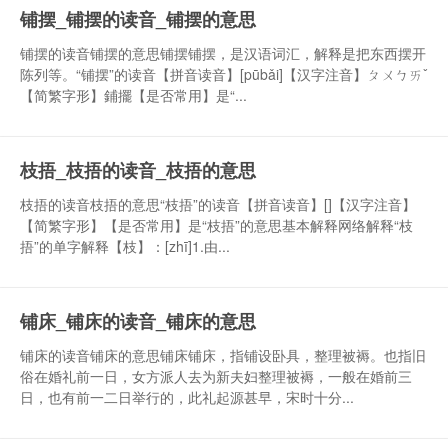
铺摆_铺摆的读音_铺摆的意思
铺摆的读音铺摆的意思铺摆铺摆，是汉语词汇，解释是把东西摆开
陈列等。“铺摆”的读音【拼音读音】[pūbǎi]【汉字注音】ㄆㄨㄅㄞˇ
【简繁字形】鋪擺【是否常用】是“...
枝捂_枝捂的读音_枝捂的意思
枝捂的读音枝捂的意思“枝捂”的读音【拼音读音】[]【汉字注音】
【简繁字形】【是否常用】是“枝捂”的意思基本解释网络解释“枝
捂”的单字解释【枝】：[zhī]1.由...
铺床_铺床的读音_铺床的意思
铺床的读音铺床的意思铺床铺床，指铺设卧具，整理被褥。也指旧
俗在婚礼前一日，女方派人去为新夫妇整理被褥，一般在婚前三
日，也有前一二日举行的，此礼起源甚早，宋时十分...