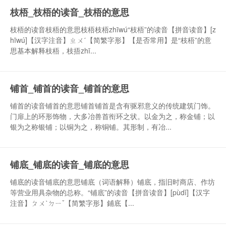
枝梧_枝梧的读音_枝梧的意思
枝梧的读音枝梧的意思枝梧枝梧zhīwú“枝梧”的读音【拼音读音】[z
hīwú]【汉字注音】ㄓㄨˊ【简繁字形】【是否常用】是“枝梧”的意
思基本解释枝梧，枝捂zhī...
铺首_铺首的读音_铺首的意思
铺首的读音铺首的意思铺首铺首是含有驱邪意义的传统建筑门饰。
门扉上的环形饰物，大多冶兽首衔环之状。以金为之，称金铺；以
银为之称银铺；以铜为之，称铜铺。其形制，有冶...
铺底_铺底的读音_铺底的意思
铺底的读音铺底的意思铺底（词语解释）铺底，指旧时商店、作坊
等营业用具杂物的总称。“铺底”的读音【拼音读音】[pùdǐ]【汉字
注音】ㄆㄨˋㄉㄧˇ【简繁字形】鋪底【...