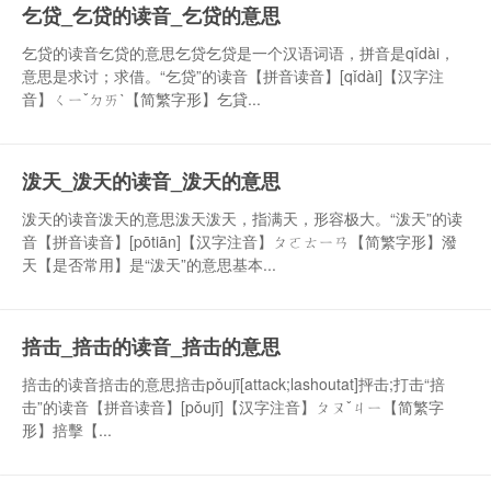
乞贷_乞贷的读音_乞贷的意思
乞贷的读音乞贷的意思乞贷乞贷是一个汉语词语，拼音是qǐdài，
意思是求讨；求借。“乞贷”的读音【拼音读音】[qǐdài]【汉字注
音】ㄑㄧˇㄉㄞˋ【简繁字形】乞貸...
泼天_泼天的读音_泼天的意思
泼天的读音泼天的意思泼天泼天，指满天，形容极大。“泼天”的读
音【拼音读音】[pōtiān]【汉字注音】ㄆㄛㄊㄧㄢ【简繁字形】潑
天【是否常用】是“泼天”的意思基本...
掊击_掊击的读音_掊击的意思
掊击的读音掊击的意思掊击pǒujī[attack;lashoutat]抨击;打击“掊
击”的读音【拼音读音】[pǒujī]【汉字注音】ㄆㄡˇㄐㄧ【简繁字
形】掊擊【...