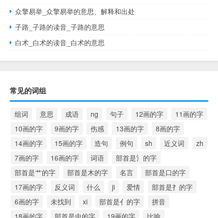
众擎易举_众擎易举的意思、解释和出处
子路_子路的读音_子路的意思
白术_白术的读音_白术的意思
常见的词组
组词
意思
成语
ng
句子
12画的字
11画的字
10画的字
9画的字
伤感
13画的字
8画的字
14画的字
15画的字
造句
例句
sh
近义词
zh
7画的字
16画的字
词语
部首是氵的字
部首是艹的字
部首是木的字
名言
部首是口的字
17画的字
反义词
什么
ji
爱情
部首是扌的字
6画的字
未找到
xi
部首是亻的字
拼音
18画的字
部首是虫的字
19画的字
比喻